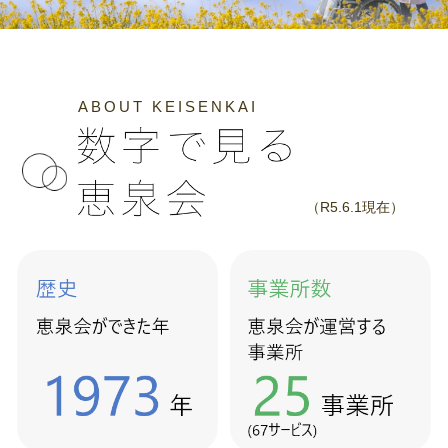
ABOUT KEISENKAI
（R5.6.1現在）