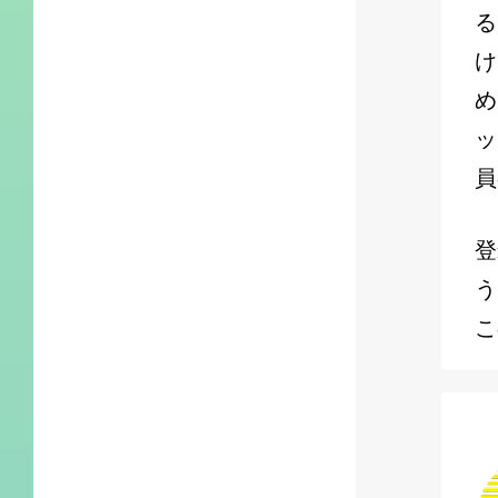
る
め
ッ
員
登
う
こ