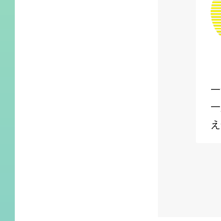
一
一
え